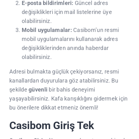
E-posta bildirimleri:
Güncel adres
değişiklikleri için mail listelerine üye
olabilirsiniz.
Mobil uygulamalar:
Casibom’un resmi
mobil uygulamalarını kullanarak adres
değişikliklerinden anında haberdar
olabilirsiniz.
Adresi bulmakta güçlük çekiyorsanız, resmi
kanallardan duyurulara göz atabilirsiniz. Bu
şekilde
güvenli
bir bahis deneyimi
yaşayabilirsiniz. Kafa karışıklığını gidermek için
bu önerilere dikkat etmeniz önemli!
Casibom Giriş Tek