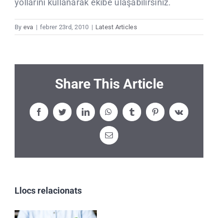
yollarını kullanarak ekibe ulaşabilirsiniz.
By
eva
|
febrer 23rd, 2010
|
Latest Articles
Share This Article
Facebook
Twitter
LinkedIn
WhatsApp
Tumblr
Pinterest
Vk
Email:
Llocs relacionats