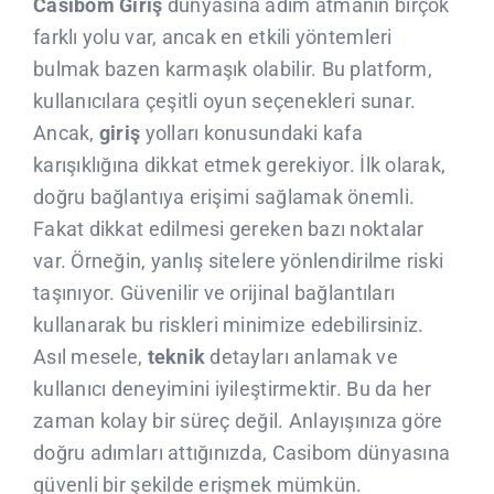
Casibom Giriş
dünyasına adım atmanın birçok
farklı yolu var, ancak en etkili yöntemleri
bulmak bazen karmaşık olabilir. Bu platform,
kullanıcılara çeşitli oyun seçenekleri sunar.
Ancak,
giriş
yolları konusundaki kafa
karışıklığına dikkat etmek gerekiyor. İlk olarak,
doğru bağlantıya erişimi sağlamak önemli.
Fakat dikkat edilmesi gereken bazı noktalar
var. Örneğin, yanlış sitelere yönlendirilme riski
taşınıyor. Güvenilir ve orijinal bağlantıları
kullanarak bu riskleri minimize edebilirsiniz.
Asıl mesele,
teknik
detayları anlamak ve
kullanıcı deneyimini iyileştirmektir. Bu da her
zaman kolay bir süreç değil. Anlayışınıza göre
doğru adımları attığınızda, Casibom dünyasına
güvenli bir şekilde erişmek mümkün.