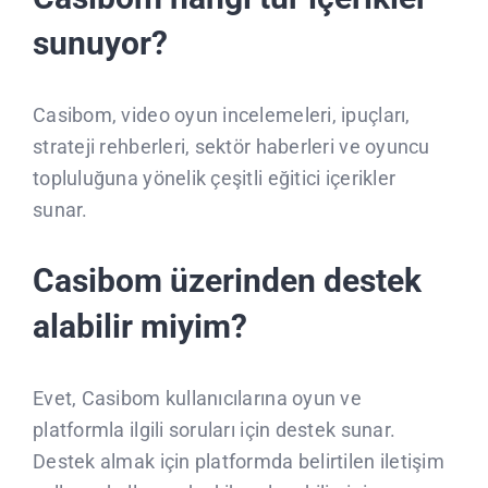
sunuyor?
Casibom, video oyun incelemeleri, ipuçları,
strateji rehberleri, sektör haberleri ve oyuncu
topluluğuna yönelik çeşitli eğitici içerikler
sunar.
Casibom üzerinden destek
alabilir miyim?
Evet, Casibom kullanıcılarına oyun ve
platformla ilgili soruları için destek sunar.
Destek almak için platformda belirtilen iletişim