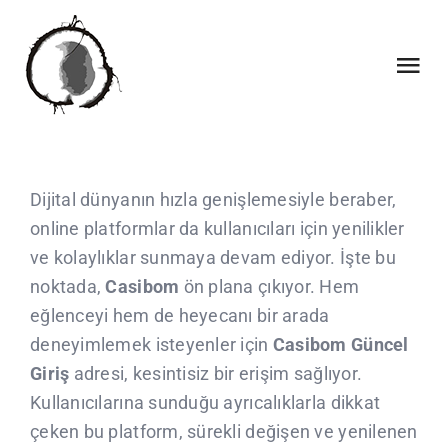
Skip
to
content
Tog
Nav
INICI
Dijital dünyanın hızla genişlemesiyle beraber,
QUI SOM
online platformlar da kullanıcıları için yenilikler
ve kolaylıklar sunmaya devam ediyor. İşte bu
QUE FEM
noktada,
Casibom
ön plana çıkıyor. Hem
eğlenceyi hem de heyecanı bir arada
COL·LABORACIONS
deneyimlemek isteyenler için
Casibom Güncel
Giriş
adresi, kesintisiz bir erişim sağlıyor.
Kullanıcılarına sunduğu ayrıcalıklarla dikkat
CALENDARI
çeken bu platform, sürekli değişen ve yenilenen