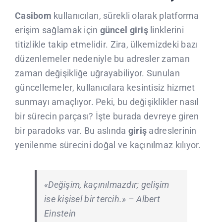
Casibom
kullanıcıları, sürekli olarak platforma
erişim sağlamak için
güncel giriş
linklerini
titizlikle takip etmelidir. Zira, ülkemizdeki bazı
düzenlemeler nedeniyle bu adresler zaman
zaman değişikliğe uğrayabiliyor. Sunulan
güncellemeler, kullanıcılara kesintisiz hizmet
sunmayı amaçlıyor. Peki, bu değişiklikler nasıl
bir sürecin parçası? İşte burada devreye giren
bir paradoks var. Bu aslında
giriş
adreslerinin
yenilenme sürecini doğal ve kaçınılmaz kılıyor.
«Değişim, kaçınılmazdır; gelişim
ise kişisel bir tercih.» – Albert
Einstein