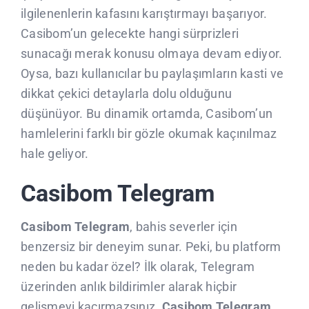
ilgilenenlerin kafasını karıştırmayı başarıyor.
Casibom’un gelecekte hangi sürprizleri
sunacağı merak konusu olmaya devam ediyor.
Oysa, bazı kullanıcılar bu paylaşımların kasti ve
dikkat çekici detaylarla dolu olduğunu
düşünüyor. Bu dinamik ortamda, Casibom’un
hamlelerini farklı bir gözle okumak kaçınılmaz
hale geliyor.
Casibom Telegram
Casibom Telegram
, bahis severler için
benzersiz bir deneyim sunar. Peki, bu platform
neden bu kadar özel? İlk olarak, Telegram
üzerinden anlık bildirimler alarak hiçbir
gelişmeyi kaçırmazsınız.
Casibom Telegram
,