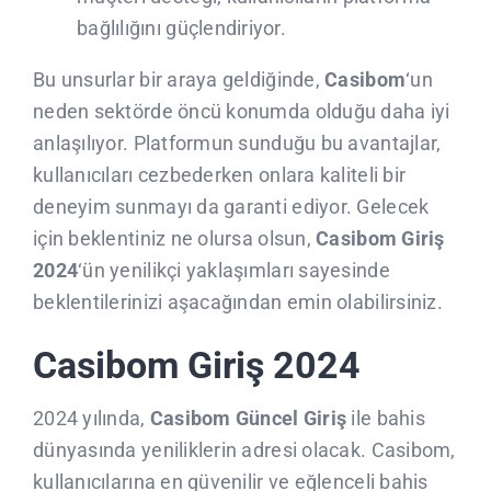
bağlılığını güçlendiriyor.
Bu unsurlar bir araya geldiğinde,
Casibom
‘un
neden sektörde öncü konumda olduğu daha iyi
anlaşılıyor. Platformun sunduğu bu avantajlar,
kullanıcıları cezbederken onlara kaliteli bir
deneyim sunmayı da garanti ediyor. Gelecek
için beklentiniz ne olursa olsun,
Casibom Giriş
2024
‘ün yenilikçi yaklaşımları sayesinde
beklentilerinizi aşacağından emin olabilirsiniz.
Casibom Giriş 2024
2024 yılında,
Casibom Güncel Giriş
ile bahis
dünyasında yeniliklerin adresi olacak. Casibom,
kullanıcılarına en güvenilir ve eğlenceli bahis