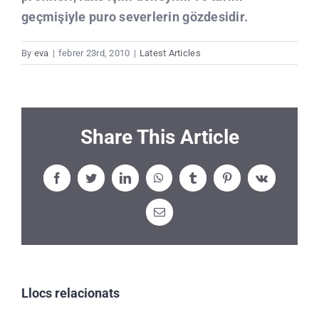
geçmişiyle puro severlerin gözdesidir.
By
eva
|
febrer 23rd, 2010
|
Latest Articles
Share This Article
Facebook
Twitter
LinkedIn
WhatsApp
Tumblr
Pinterest
Vk
Email:
Llocs relacionats