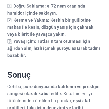
1️⃣
Doğru Saklama:
e-72 nem oranında
humidor içinde saklayın.
2️⃣
Kesme ve Yakma:
Keskin bir guillotine
makas ile kesin, düzgün yanış için çakmak
veya kibrit ile yavaşça yakın.
3️⃣
Yavaş İçim:
Tatların tam oturması için
ağırdan alın, hızlı içmek puroyu ısıtarak tadını
bozabilir.
Sonuç
Cohiba,
puro dünyasında kalitenin ve prestijin
simgesi olarak kabul edilir.
Küba’nın en iyi
tütünlerinden üretilen bu purolar,
eşsiz tat
profilleri, lüks içim deneyimi ve tarihi