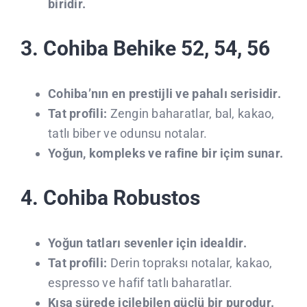
biridir.
3. Cohiba Behike 52, 54, 56
Cohiba’nın en prestijli ve pahalı serisidir.
Tat profili:
Zengin baharatlar, bal, kakao,
tatlı biber ve odunsu notalar.
Yoğun, kompleks ve rafine bir içim sunar.
4. Cohiba Robustos
Yoğun tatları sevenler için idealdir.
Tat profili:
Derin topraksı notalar, kakao,
espresso ve hafif tatlı baharatlar.
Kısa sürede içilebilen güçlü bir purodur.