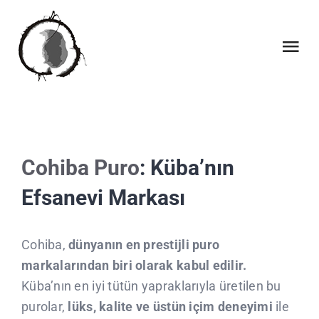
Skip
to
content
Tog
Nav
INICI
QUI SOM
Cohiba Puro
: Küba’nın
Efsanevi Markası
QUE FEM
COL·LABORACIONS
Cohiba,
dünyanın en prestijli puro
markalarından biri olarak kabul edilir.
Küba’nın en iyi tütün yapraklarıyla üretilen bu
CALENDARI
purolar,
lüks, kalite ve üstün içim deneyimi
ile