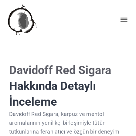
Skip
to
content
Tog
Nav
INICI
QUI SOM
Davidoff Red Sigara
Hakkında Detaylı
QUE FEM
İnceleme
COL·LABORACIONS
Davidoff Red Sigara, karpuz ve mentol
CALENDARI
aromalarının yenilikçi birleşimiyle tütün
tutkunlarına ferahlatıcı ve özgün bir deneyim