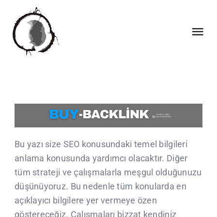
Skip
to
content
Tog
Nav
INICI
QUI SOM
QUE FEM
Bu yazı size SEO konusundaki temel bilgileri
anlama konusunda yardımcı olacaktır. Diğer
COL·LABORACIONS
tüm strateji ve çalışmalarla meşgul olduğunuzu
düşünüyoruz. Bu nedenle tüm konularda en
CALENDARI
açıklayıcı bilgilere yer vermeye özen
göstereceğiz. Çalışmaları bizzat kendiniz