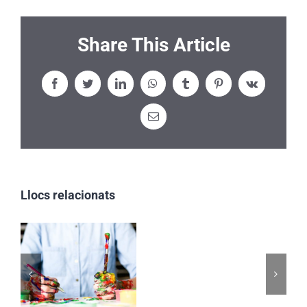
CLIENTS
Share This Article
CONTACTE
Facebook
Twitter
LinkedIn
WhatsApp
Tumblr
Pinterest
Vk
Email:
Llocs relacionats