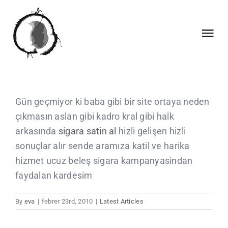
Skip
to
content
Tog
Nav
INICI
Gün geçmiyor ki baba gibi bir site ortaya neden
QUI SOM
çıkmasın aslan gibi kadro kral gibi halk
arkasında
sigara satin al
hizli gelişen hizli
QUE FEM
sonuçlar alır sende aramıza katil ve harika
hizmet ucuz beleş sigara kampanyasindan
COL·LABORACIONS
faydalan kardesim
By
eva
|
febrer 23rd, 2010
|
Latest Articles
CALENDARI