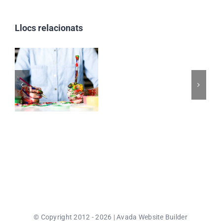
Llocs relacionats
© Copyright 2012 - 2026 | Avada Website Builder