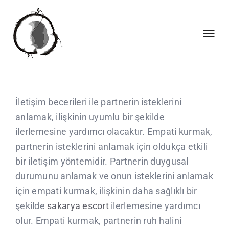
Skip
to
content
Tog
Nav
INICI
İletişim becerileri ile partnerin isteklerini
QUI SOM
anlamak, ilişkinin uyumlu bir şekilde
ilerlemesine yardımcı olacaktır. Empati kurmak,
QUE FEM
partnerin isteklerini anlamak için oldukça etkili
bir iletişim yöntemidir. Partnerin duygusal
COL·LABORACIONS
durumunu anlamak ve onun isteklerini anlamak
için empati kurmak, ilişkinin daha sağlıklı bir
şekilde
sakarya escort
ilerlemesine yardımcı
CALENDARI
olur. Empati kurmak, partnerin ruh halini