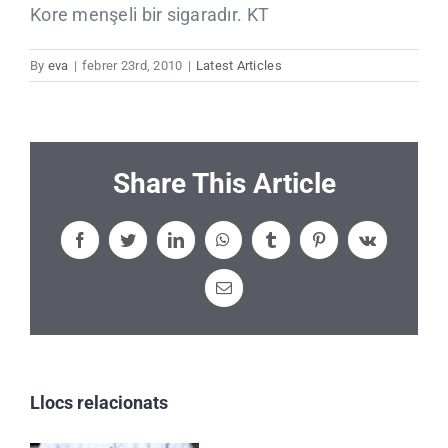
Kore menşeli bir sigaradır. KT
CLIENTS
By
eva
|
febrer 23rd, 2010
|
Latest Articles
CONTACTE
Share This Article
Facebook
Twitter
LinkedIn
WhatsApp
Tumblr
Pinterest
Vk
Email:
Llocs relacionats