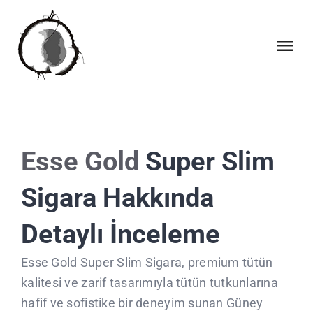
Skip
to
content
Tog
Nav
INICI
QUI SOM
Esse Gold
Super Slim
Sigara Hakkında
QUE FEM
Detaylı İnceleme
COL·LABORACIONS
Esse Gold Super Slim Sigara, premium tütün
CALENDARI
kalitesi ve zarif tasarımıyla tütün tutkunlarına
hafif ve sofistike bir deneyim sunan Güney