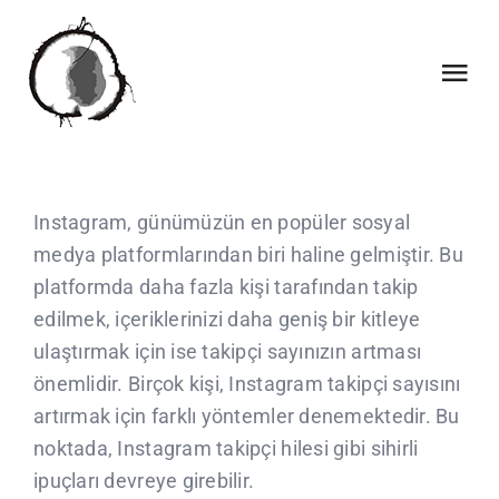
Skip
to
content
Tog
Nav
INICI
Instagram, günümüzün en popüler sosyal
QUI SOM
medya platformlarından biri haline gelmiştir. Bu
platformda daha fazla kişi tarafından takip
QUE FEM
edilmek, içeriklerinizi daha geniş bir kitleye
ulaştırmak için ise takipçi sayınızın artması
COL·LABORACIONS
önemlidir. Birçok kişi, Instagram takipçi sayısını
artırmak için farklı yöntemler denemektedir. Bu
noktada, Instagram takipçi hilesi gibi sihirli
CALENDARI
ipuçları devreye girebilir.