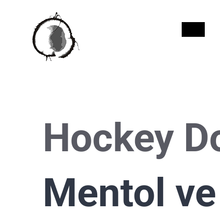
Skip
to
INICI
content
Hockey Do
Mentol ve