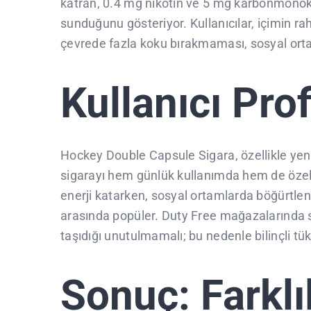
katran, 0.4 mg nikotin ve 5 mg karbonmonoksit
sunduğunu gösteriyor. Kullanıcılar, içimin ra
çevrede fazla koku bırakmaması, sosyal ortam
Kullanıcı Prof
Hockey Double Capsule Sigara, özellikle yenili
sigarayı hem günlük kullanımda hem de özel 
enerji katarken, sosyal ortamlarda böğürtlenin
arasında popüler. Duty Free mağazalarında sık
taşıdığı unutulmamalı; bu nedenle bilinçli t
Sonuç: Farklıl