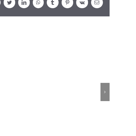
cebook
Twitter
LinkedIn
WhatsApp
Tumblr
Pinterest
Vk
Email: