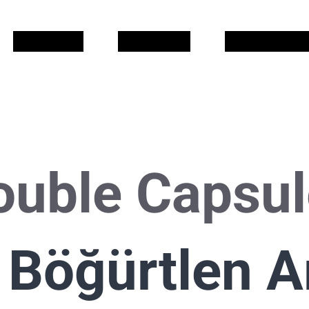
QUI SOM
QUE FEM
COL·LABORA
uble Capsul
 Böğürtlen A