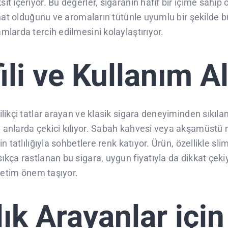
 içeriyor. Bu değerler, sigaranın hafif bir içime sahip 
hat olduğunu ve aromaların tütünle uyumlu bir şekilde bü
larda tercih edilmesini kolaylaştırıyor.
ili ve Kullanım A
kçi tatlar arayan ve klasik sigara deneyiminden sıkılan ku
anlarda çekici kılıyor. Sabah kahvesi veya akşamüstü 
 tatlılığıyla sohbetlere renk katıyor. Ürün, özellikle sl
ça rastlanan bu sigara, uygun fiyatıyla da dikkat çekiyo
üketim önem taşıyor.
ık Arayanlar için